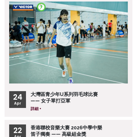
大灣區青少年U系列羽毛球比賽
24
—— 女子單打亞軍
Apr
詳細 +
香港聯校音樂大賽 2026中學中樂
22
笛子獨奏 —— 高級組金獎
Apr