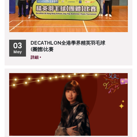
DECATHLON全港學界精英羽毛球
03
(團體)比賽
May
詳細 +