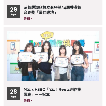
恭賀嚴穎欣校友奪得第34屆香港舞
29
台劇獎「最佳導演」
Apr
詳細 +
M21 x HSBC「321！Reels創作挑
28
戰賽」——冠軍
Apr
詳細 +