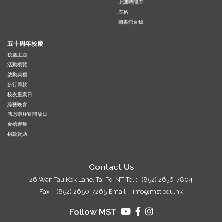
上課時間表
表格
圖書館目錄
五十周年校慶
校慶主題
活動概覽
啟動典禮
步行籌款
校友重聚日
綜藝晚會
感恩崇拜暨開放日
金禧聚餐
捐款贊助
Contact Us
26 Wan Tau Kok Lane, Tai Po, NT
Tel :
(852) 2656-7804
Fax :
(852) 2650-7265
Email :
info@mst.edu.hk
Follow MST