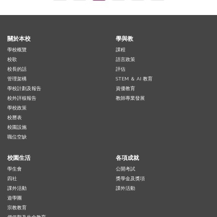
關於本校
學與教
學校概覽
課程
校歌
語言政策
校長的話
評估
管理架構
STEM ＆ AI 教育
學校計劃及報告
資優教育
校外評核報告
教師專業發展
學校政策
校曆表
校園設施
職位空缺
校園生活
各項成就
學生會
公開考試
四社
獎學金及獎項
課外活動
課外活動
遊學團
宗教教育