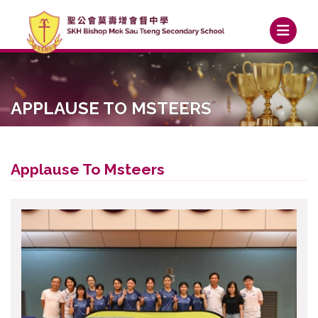
APPLAUSE TO MSTEERS
Applause To Msteers