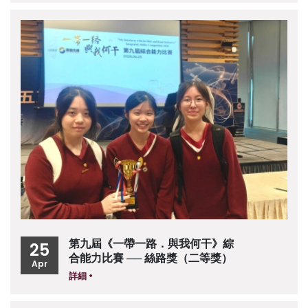
第九屆《一帶一路．與我何干》綜
25
合能力比賽 ── 絲路獎（二等獎）
Apr
詳細 +