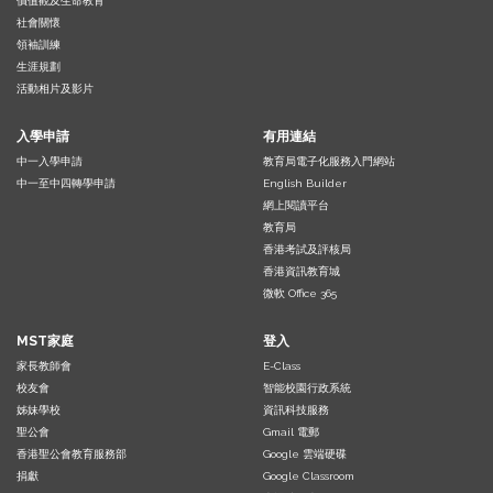
價值觀及生命教育
社會關懷
領袖訓練
生涯規劃
活動相片及影片
入學申請
有用連結
中一入學申請
教育局電子化服務入門網站
中一至中四轉學申請
English Builder
網上閱讀平台
教育局
香港考試及評核局
香港資訊教育城
微軟 Office 365
MST家庭
登入
家長教師會
E-Class
校友會
智能校園行政系統
姊妹學校
資訊科技服務
聖公會
Gmail 電郵
香港聖公會教育服務部
Google 雲端硬碟
捐獻
Google Classroom