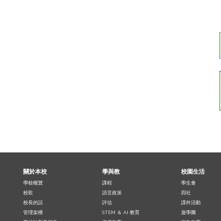
關於本校
學與教
校園生活
學校概覽
課程
學生會
校歌
語言政策
四社
校長的話
評估
課外活動
管理架構
STEM ＆ AI 教育
遊學團