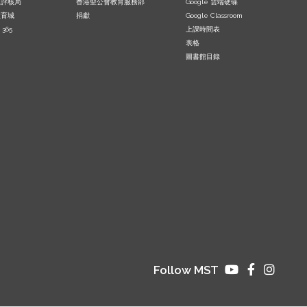
及評核局
香港聖公會教育服務部
Google 雲端硬碟
教育城
捐獻
Google Classroom
 365
上課時間表
表格
圖書館目錄
Follow MST