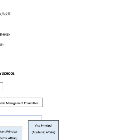
代教員校董)
家長校董)
董)