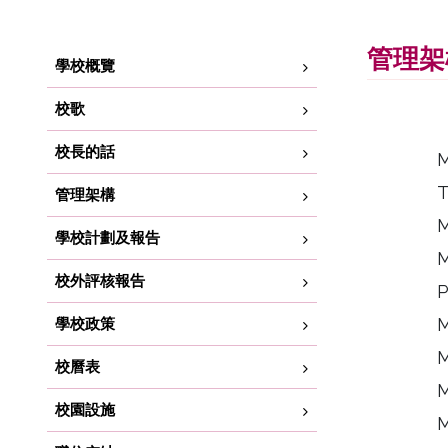
管理架
學校概覽
校歌
校長的話
M
T
管理架構
M
學校計劃及報告
M
校外評核報告
P
學校政策
校曆表
校園設施