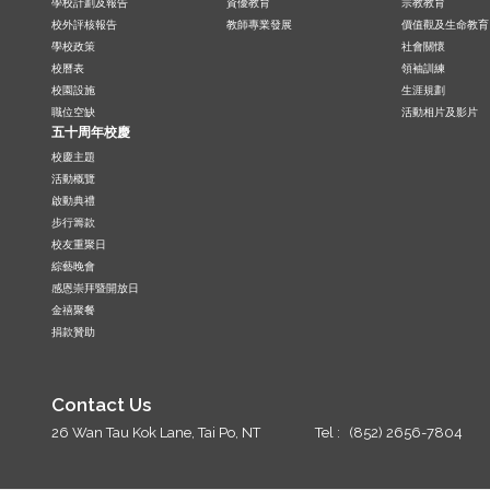
學校計劃及報告
資優教育
宗教教育
校外評核報告
教師專業發展
價值觀及生命教育
學校政策
社會關懷
校曆表
領袖訓練
校園設施
生涯規劃
職位空缺
活動相片及影片
五十周年校慶
校慶主題
活動概覽
啟動典禮
步行籌款
校友重聚日
綜藝晚會
感恩崇拜暨開放日
金禧聚餐
捐款贊助
Contact Us
26 Wan Tau Kok Lane, Tai Po, NT
Tel :
(852) 2656-7804