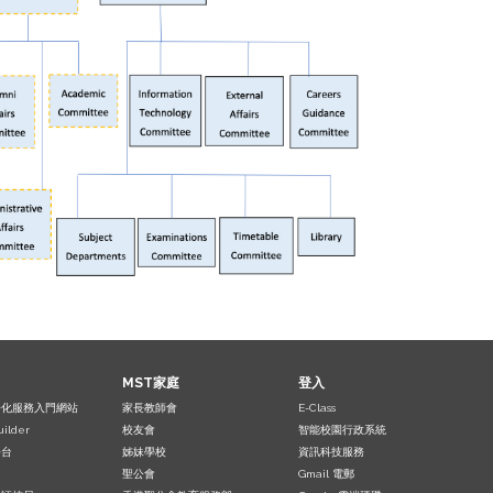
MST家庭
登入
子化服務入門網站
家長教師會
E-Class
uilder
校友會
智能校園行政系統
平台
姊妹學校
資訊科技服務
聖公會
Gmail 電郵