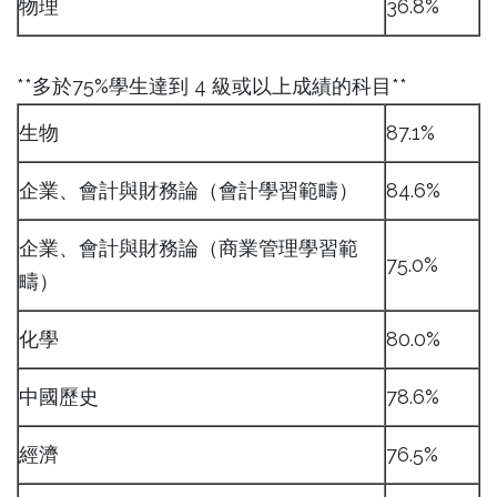
物理
36.8%
**多於75%學生達到 4 級或以上成績的科目**
生物
87.1%
企業、會計與財務論（會計學習範疇）
84.6%
企業、會計與財務論（商業管理學習範
75.0%
疇）
化學
80.0%
中國歷史
78.6%
經濟
76.5%