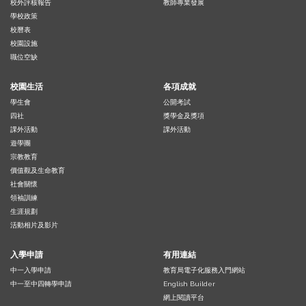
校外評核報告
教師專業發展
學校政策
校曆表
校園設施
職位空缺
校園生活
各項成就
學生會
公開考試
四社
獎學金及獎項
課外活動
課外活動
遊學團
宗教教育
價值觀及生命教育
社會關懷
領袖訓練
生涯規劃
活動相片及影片
入學申請
有用連結
中一入學申請
教育局電子化服務入門網站
中一至中四轉學申請
English Builder
網上閱讀平台