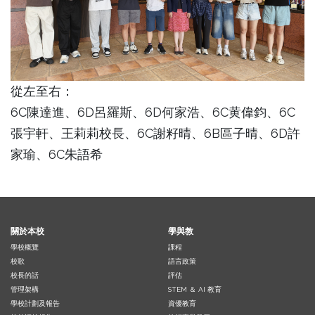
從左至右：
6C陳達進、6D呂羅斯、6D何家浩、6C黄偉鈞、6C
張宇軒、王莉莉校長、6C謝籽晴、6B區子晴、6D許
家瑜、6C朱語希
關於本校
學與教
學校概覽
課程
校歌
語言政策
校長的話
評估
管理架構
STEM ＆ AI 教育
學校計劃及報告
資優教育