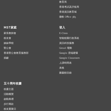
教育局
香港考試及評核局
香港資訊教育城
微軟 Office 365
MST家庭
登入
家長教師會
E-Class
校友會
智能校園行政系統
姊妹學校
資訊科技服務
聖公會
Gmail 電郵
香港聖公會教育服務部
Google 雲端硬碟
捐獻
Google Classroom
上課時間表
表格
圖書館目錄
五十周年校慶
校慶主題
活動概覽
啟動典禮
步行籌款
校友重聚日