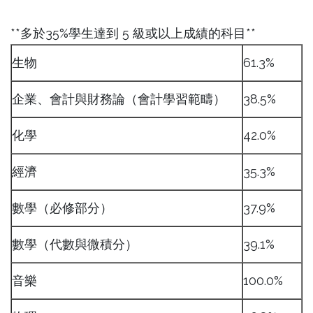
**多於35%學生達到 5 級或以上成績的科目**
生物
61.3%
企業、會計與財務論（會計學習範疇）
38.5%
化學
42.0%
經濟
35.3%
數學（必修部分）
37.9%
數學（代數與微積分）
39.1%
音樂
100.0%