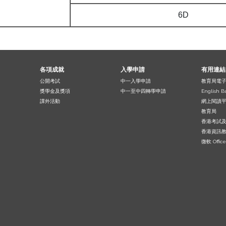
6D
各項成就
入學申請
有用連結
公開考試
中一入學申請
教育局電
獎學金及獎項
中一至中四轉學申請
English B
課外活動
網上閱讀
教育局
香港考試
香港資訊
微軟 Office