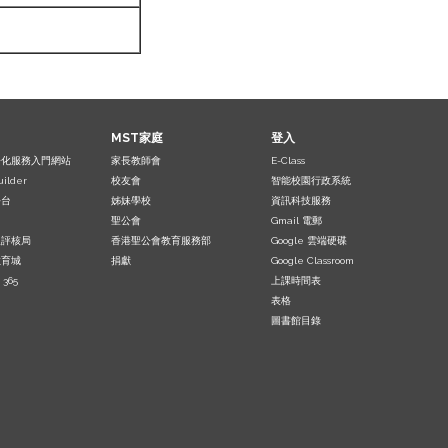
MST家庭
登入
子化服務入門網站
家長教師會
E-Class
uilder
校友會
智能校園行政系統
平台
姊妹學校
資訊科技服務
聖公會
Gmail 電郵
及評核局
香港聖公會教育服務部
Google 雲端硬碟
教育城
捐獻
Google Classroom
 365
上課時間表
表格
圖書館目錄