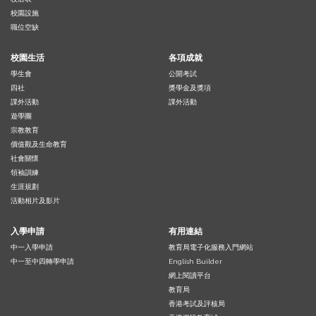
校園設施
職位空缺
校園生活
各項成就
學生會
公開考試
四社
獎學金及獎項
課外活動
課外活動
遊學團
宗教教育
價值觀及生命教育
社會關懷
領袖訓練
生涯規劃
活動相片及影片
入學申請
有用連結
中一入學申請
教育局電子化服務入門網站
中一至中四轉學申請
English Builder
網上閱讀平台
教育局
香港考試及評核局