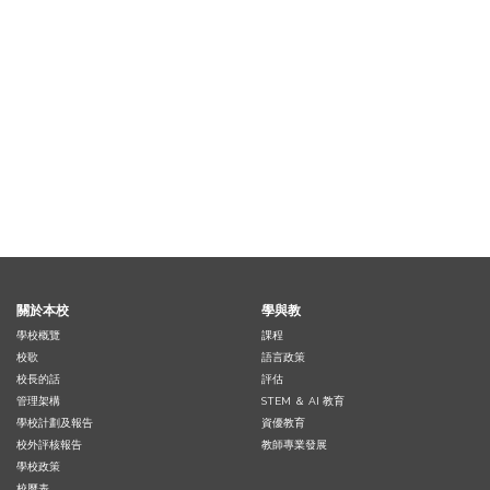
關於本校
學與教
學校概覽
課程
校歌
語言政策
校長的話
評估
管理架構
STEM ＆ AI 教育
學校計劃及報告
資優教育
校外評核報告
教師專業發展
學校政策
校曆表