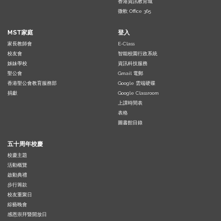
香港資訊教育城
微軟 Office 365
MST家庭
登入
家長教師會
E-Class
校友會
智能校園行政系統
姊妹學校
資訊科技服務
聖公會
Gmail 電郵
香港聖公會教育服務部
Google 雲端硬碟
捐獻
Google Classroom
上課時間表
表格
圖書館目錄
五十周年校慶
校慶主題
活動概覽
啟動典禮
步行籌款
校友重聚日
綜藝晚會
感恩崇拜暨開放日