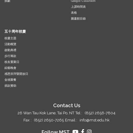
捐獻
Google Classroom
上課時間表
表格
圖書館目錄
五十周年校慶
校慶主題
活動概覽
啟動典禮
步行籌款
校友重聚日
綜藝晚會
感恩崇拜暨開放日
金禧聚餐
捐款贊助
Contact Us
26 Wan Tau Kok Lane, Tai Po, NT
Tel :
(852) 2656-7804
Fax :
(852) 2650-7265
Email :
info@mst.edu.hk
Follow MST