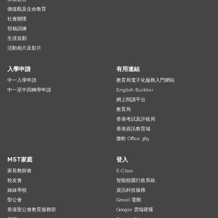
價值觀及生命教育
社會關懷
領袖訓練
生涯規劃
活動相片及影片
入學申請
有用連結
中一入學申請
教育局電子化服務入門網站
中一至中四轉學申請
English Builder
網上閱讀平台
教育局
香港考試及評核局
香港資訊教育城
微軟 Office 365
MST家庭
登入
家長教師會
E-Class
校友會
智能校園行政系統
姊妹學校
資訊科技服務
聖公會
Gmail 電郵
香港聖公會教育服務部
Google 雲端硬碟