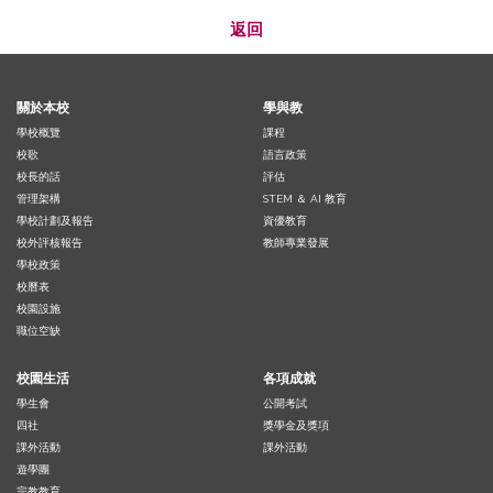
返回
關於本校
學與教
學校概覽
課程
校歌
語言政策
校長的話
評估
管理架構
STEM ＆ AI 教育
學校計劃及報告
資優教育
校外評核報告
教師專業發展
學校政策
校曆表
校園設施
職位空缺
校園生活
各項成就
學生會
公開考試
四社
獎學金及獎項
課外活動
課外活動
遊學團
宗教教育