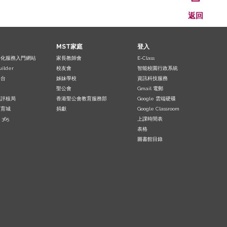
返回
MST家庭
登入
子化服務入門網站
家長教師會
E-Class
uilder
校友會
智能校園行政系統
平台
姊妹學校
資訊科技服務
聖公會
Gmail 電郵
及評核局
香港聖公會教育服務部
Google 雲端硬碟
教育城
捐獻
Google Classroom
 365
上課時間表
表格
圖書館目錄