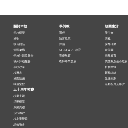
關於本校
學與教
校園生活
學校概覽
課程
學生會
校歌
語言政策
四社
校長的話
評估
課外活動
管理架構
STEM ＆ AI 教育
遊學團
學校計劃及報告
資優教育
宗教教育
校外評核報告
教師專業發展
價值觀及生命教育
學校政策
社會關懷
校曆表
領袖訓練
校園設施
生涯規劃
職位空缺
活動相片及影片
五十周年校慶
校慶主題
活動概覽
啟動典禮
步行籌款
校友重聚日
綜藝晚會