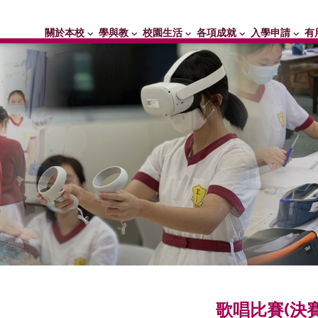
關於本校
學與教
校園生活
各項成就
入學申請
有
歌唱比賽(決賽