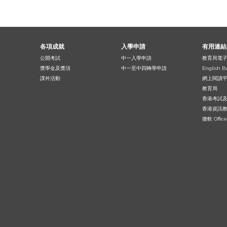
各項成就
入學申請
有用連結
公開考試
中一入學申請
教育局電
獎學金及獎項
中一至中四轉學申請
English B
課外活動
網上閱讀
教育局
香港考試
香港資訊
微軟 Office